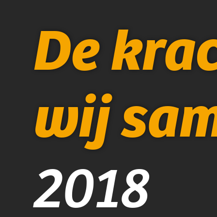
De kra
wij sa
2018