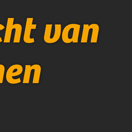
cht van
men